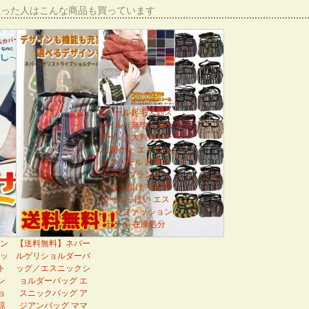
買った人はこんな商品も買っています
ネパール起毛大判ス
トール（無地・ボー
ダー）／大判ストー
ル 暖かい エスニッ
クストール 起毛ス
トール ブランケッ
ト ひざ掛け マルチ
ウールっぽい エス
ニックファッション
セール 在庫処分
ン
【送料無料】ネパー
ッ
ルゲリショルダーバ
ト
ッグ／エスニックシ
ン
ョルダーバッグ エ
ョ
スニックバッグ ア
涼
ジアンバッグ ママ