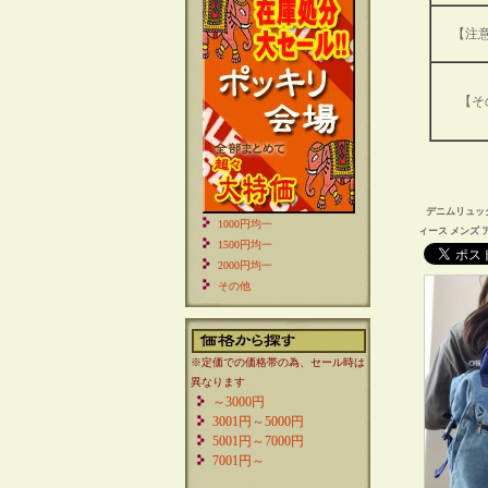
【注
【そ
デニムリュック
1000円均一
ィース メンズ
1500円均一
2000円均一
その他
※定価での価格帯の為、セール時は
異なります
～3000円
3001円～5000円
5001円～7000円
7001円～