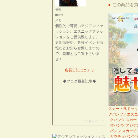
この商品を
名前
mami
メモ
個性的で可愛いアジアンファ
ッション、エスニックファッ
ションをご提供致します。
更新情報や、各種イベント情
報などお知らせ致しますの
で、是非ともご覧下さいま
せ！
店長日記はコチラ
◆ブログ最新記事◆
スカート風ドッキ
グパンツ／エスニ
クパンツ スカー
RSS表示パーツ
付パンツ アジア
パンツ スカーチ
ガウチョパンツ 