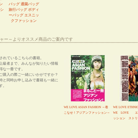
ン
バッグ 通園バッグ
シ
旅行バッグ ボディ
ーバッグ エスニッ
クファッション
ーシャー～よりオススメ商品のご案内です
紹介されているこちらの書籍。
上級者まで、みんなが知りたい情報
得な一冊です。
ご購入の際ご一緒にいかがですか？
時と同時お申し込みで書籍も一緒に
す。
WE LOVE ASIAN FASHION ～着
WE LOVE ETHNI
こなせ！アジアンファッション～
WE LOVE 
ッション ストリ