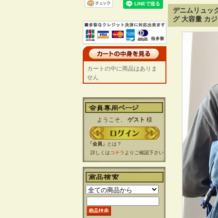
デニムリュック
グ 大容量 カ
カートの中に商品はありま
せん
ようこそ、
ゲスト
様
「会員」
とは？
詳しくは
コチラ
よりご確認下さい