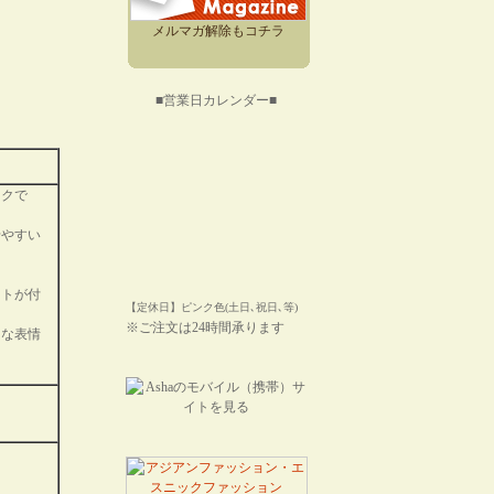
メルマガ解除もコチラ
■営業日カレンダー■
ックで
せやすい
ットが付
【定休日】ピンク色(土日､祝日､等)
※ご注文は24時間承ります
々な表情