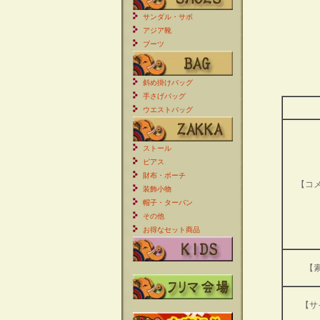
サンダル・サボ
アジア靴
ブーツ
斜め掛けバッグ
手さげバッグ
ウエストバッグ
ストール
ピアス
財布・ポーチ
【コ
装飾小物
帽子・ターバン
その他
お得なセット商品
【
【サ