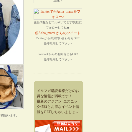
更新情報などつぶやいてます!気軽に
フォローしてね★
@Asha_mami からのツイート
Twitterからのお問い合わせもOK!!
是非活用して下さい♪
Facebookからのお問合せもOK!!
是非活用して下さい♪
メルマガ購読者様だけのお
得な情報が満載です！
最新のアジアン･エスニッ
ク情報とお得なイベント情
報をGETしちゃいましょ～
が御座います。