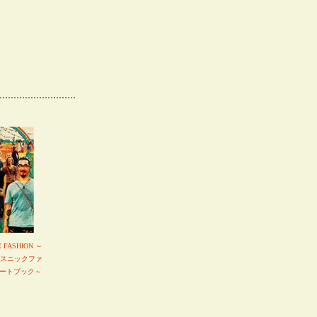
C FASHION ～
エスニックファ
ートブック～