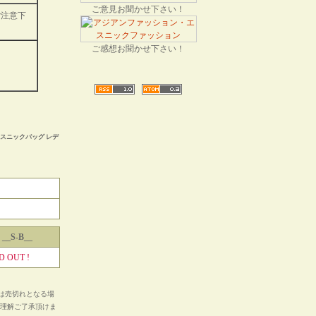
ご意見お聞かせ下さい！
ご注意下
ご感想お聞かせ下さい！
エスニックバッグ レデ
__S-B__
D OUT !
は売切れとなる場
ご理解ご了承頂けま