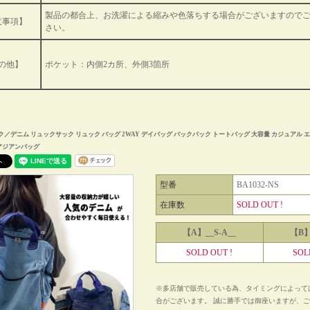
製品の都合上、お洗濯による縮みや色落ちする場合がございますので
意事項】
さい。
の他】
ポケット：内側2カ所、外側3箇所
／デニム リュックサック リュック バッグ 2WAY デイバッグ バックパック トートバッグ 大容量 カジュアル 
 アジアンバッグ
型番
BA1032-NS
在庫数
SOLD OUT !
【A】__S-A__
【B】
SOLD OUT !
SOL
※多店舗で販売している為、タイミングによって
合がございます。 誠に勝手では御座いますが、