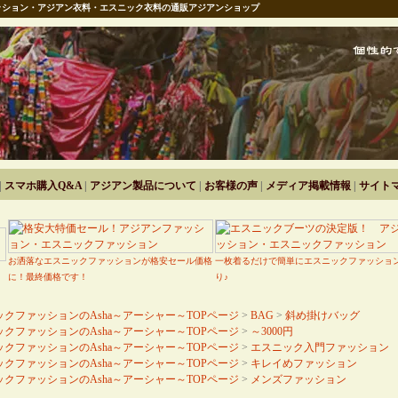
ション・アジアン衣料・エスニック衣料の通販アジアンショップ
|
スマホ購入Q&A
|
アジアン製品について
|
お客様の声
|
メディア掲載情報
|
サイト
お洒落なエスニックファッションが格安セール価格
一枚着るだけで簡単にエスニックファッショ
に！最終価格です！
り♪
クファッションのAsha～アーシャー～TOPページ
>
BAG
>
斜め掛けバッグ
クファッションのAsha～アーシャー～TOPページ
>
～3000円
クファッションのAsha～アーシャー～TOPページ
>
エスニック入門ファッション
クファッションのAsha～アーシャー～TOPページ
>
キレイめファッション
クファッションのAsha～アーシャー～TOPページ
>
メンズファッション