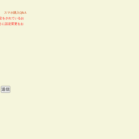
い。
スマホ購入Q&A
定をされているお
るように設定変更をお