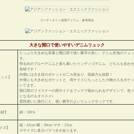
コーディネイト使用アイテム：参考商品
大きな開口で使いやすいデニムリュック
たっぷり大きめな容量と開口部で使い勝手の良い、デニム生地のリュ
す。
明るめのブルーデニムと落ち着いたインディゴデニム、どちらも合わ
色味です！
内側には大き目のポケットが二カ所あり、収納力も抜群！
メント】
外側にも大きめなポケットと、両サイドにちっとした小物が入るポケ
いてます。
開口部のファスナーの両サイドをフックで留められるデザインで、色
になるのもオススメ♪
普段使いに旅行にと、使い勝手のよいリュックサックです。
素材】
綿：100％
縦：43cm×横：30cm×マチ：13cm
イズ】
※サイズに多少バラつきがあります。