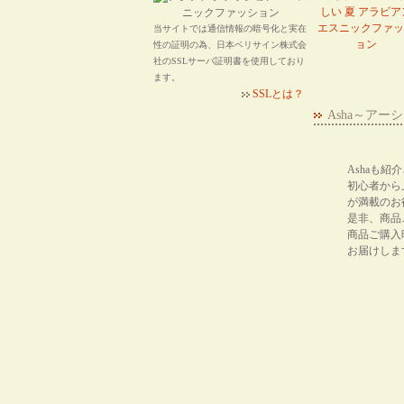
しい 夏 アラビア
エスニックファッ
当サイトでは通信情報の暗号化と実在
ョン
性の証明の為、日本ベリサイン株式会
社のSSLサーバ証明書を使用しており
ます。
SSLとは？
Asha～ア
Ashaも
初心者から
が満載のお
是非、商品
商品ご購入
お届けしま