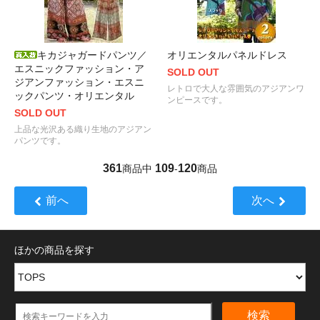
キカジャガードパンツ／
オリエンタルパネルドレス
エスニックファッション・ア
SOLD OUT
ジアンファッション・エスニ
レトロで大人な雰囲気のアジアンワ
ックパンツ・オリエンタル
ンピースです。
SOLD OUT
上品な光沢ある織り生地のアジアン
パンツです。
361
109
120
商品中
-
商品
前へ
次へ
ほかの商品を探す
検索