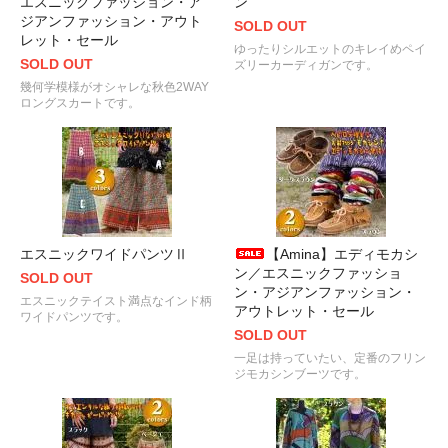
エスニックファッション・ア
ン
ジアンファッション・アウト
SOLD OUT
レット・セール
ゆったりシルエットのキレイめペイ
SOLD OUT
ズリーカーディガンです。
幾何学模様がオシャレな秋色2WAY
ロングスカートです。
エスニックワイドパンツⅡ
【Amina】エディモカシ
ン／エスニックファッショ
SOLD OUT
ン・アジアンファッション・
エスニックテイスト満点なインド柄
アウトレット・セール
ワイドパンツです。
SOLD OUT
一足は持っていたい、定番のフリン
ジモカシンブーツです。