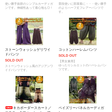
使い勝手抜群のシンプルカーディガ
普段使いに部屋着に・・・使い勝手
ンです。伸縮性あって着心地も◎！
のよりハーフ丈フレアーパンツで
す。
ストーンウォッシュゲリワイ
コットンハーレムパンツ
ドパンツ
SOLD OUT
SOLD OUT
【男女兼用】
ゆったりシルエットのハーレムパン
ストーンウォッシュ風のアジアンワ
ツです。
イドパンツです。
キカボーダースカート／
ペイズリーパネルカーディガ