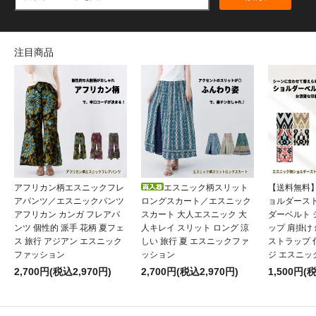
注目商品
アフリカン柄エスニックフレ
エスニック柄スリット
【送料無料
アパンツ／エスニックパンツ
ロングスカート／エスニック
ョルダース
アフリカン カンガ フレアパ
スカート 大人エスニック 大
ダーベルト
ンツ 個性的 派手 花柄 夏フェ
人キレイ スリット ロング 涼
ップ 肩掛け
ス 旅行 アジアン エスニック
しい 旅行 夏 エスニックファ
ストラップ 
ファッション
ッション
ジ エスニッ
2,700円(税込2,970円)
2,700円(税込2,970円)
1,500円(