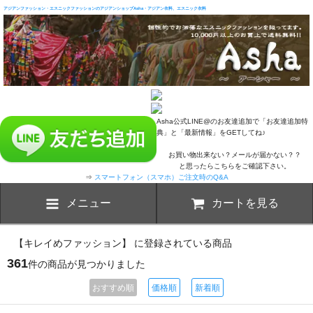
アジアンファッション・エスニックファッションのアジアンショップAsha・アジアン衣料、エスニック衣料
Asha公式LINE@のお友達追加で「お友達追加特
典」と「最新情報」をGETしてね♪
お買い物出来ない？メールが届かない？？
と思ったらこちらをご確認下さい。
⇒
スマートフォン（スマホ）ご注文時のQ&A
メニュー
カートを見る
【キレイめファッション】 に登録されている商品
361
件の商品が見つかりました
おすすめ順
価格順
新着順