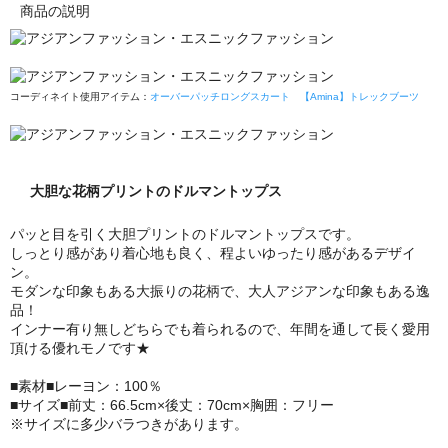
商品の説明
コーディネイト使用アイテム：
オーバーパッチロングスカート
【Amina】トレックブーツ
大胆な花柄プリントのドルマントップス
パッと目を引く大胆プリントのドルマントップスです。
しっとり感があり着心地も良く、程よいゆったり感があるデザイ
ン。
モダンな印象もある大振りの花柄で、大人アジアンな印象もある逸
品！
インナー有り無しどちらでも着られるので、年間を通して長く愛用
頂ける優れモノです★
■素材■レーヨン：100％
■サイズ■前丈：66.5cm×後丈：70cm×胸囲：フリー
※サイズに多少バラつきがあります。