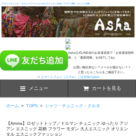
アジアンファッション・エスニックファッションのアジアンショップAsha・アジアン衣料、エスニック衣料
Asha公式LINE@のお友達追加で「お友達追加特
典」と「最新情報」をGETしてね♪
お買い物出来ない？メールが届かない？？
と思ったらこちらをご確認下さい。
⇒
スマートフォン（スマホ）ご注文時のQ&A
メニュー
カートを見る
ホーム
>
TOPS
>
シャツ・チュニック・クルタ
【Amina】ロゼットトップ／ドルマン チュニック ゆったり アジ
アン エスニック 花柄 フラワー モダン 大人エスニック オリエン
タル エスニックファッション