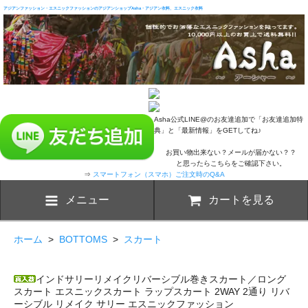
アジアンファッション・エスニックファッションのアジアンショップAsha・アジアン衣料、エスニック衣料
Asha公式LINE@のお友達追加で「お友達追加特
典」と「最新情報」をGETしてね♪
お買い物出来ない？メールが届かない？？
と思ったらこちらをご確認下さい。
⇒
スマートフォン（スマホ）ご注文時のQ&A
メニュー
カートを見る
ホーム
>
BOTTOMS
>
スカート
インドサリーリメイクリバーシブル巻きスカート／ロング
スカート エスニックスカート ラップスカート 2WAY 2通り リバ
ーシブル リメイク サリー エスニックファッション