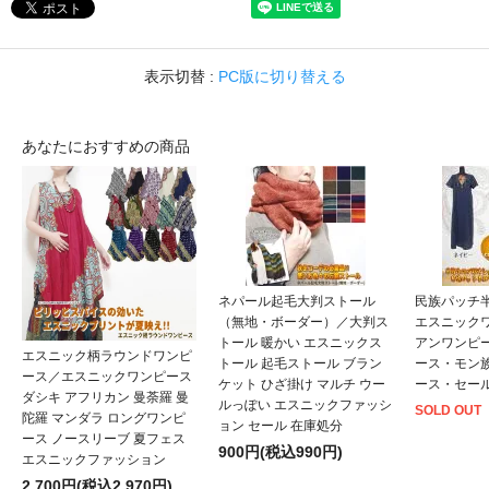
表示切替 :
PC版に切り替える
あなたにおすすめの商品
ネパール起毛大判ストール
民族パッチ
（無地・ボーダー）／大判ス
エスニック
トール 暖かい エスニックス
アンワンピ
エスニック柄ラウンドワンピ
トール 起毛ストール ブラン
ース・モン
ース／エスニックワンピース
ケット ひざ掛け マルチ ウー
ース・セール
ダシキ アフリカン 曼荼羅 曼
ルっぽい エスニックファッシ
SOLD OUT
陀羅 マンダラ ロングワンピ
ョン セール 在庫処分
ース ノースリーブ 夏フェス
900円(税込990円)
エスニックファッション
2,700円(税込2,970円)