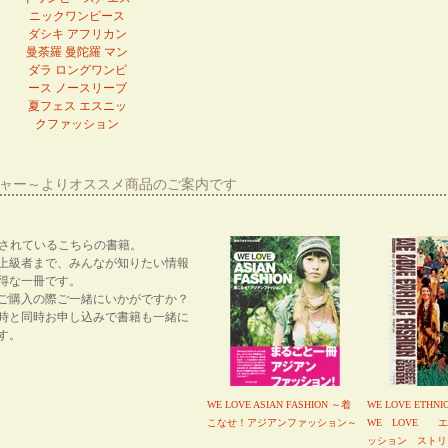
ニックワンピース
ダシキ アフリカン
曼荼羅 曼陀羅 マン
ダラ ロングワンピ
ース ノースリーブ
夏フェス エスニッ
クファッション
ーシャー～よりオススメ商品のご案内です
紹介されているこちらの書籍。
上級者まで、みんなが知りたい情報
得な一冊です。
ご購入の際ご一緒にいかがですか？
時と同時お申し込みで書籍も一緒に
す。
WE LOVE ASIAN FASHION ～着
WE LOVE ETHNI
こなせ！アジアンファッション～
WE LOVE 
ッション ストリ