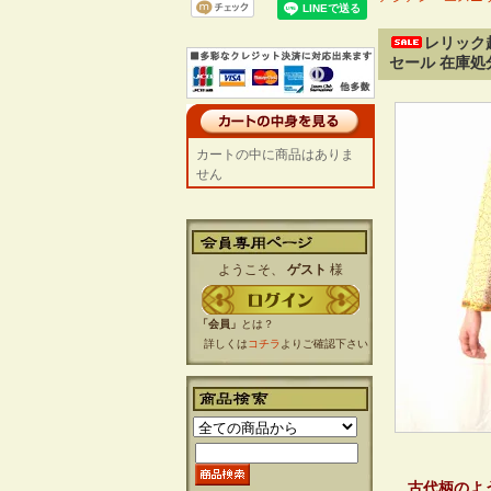
レリック
セール 在庫処
カートの中に商品はありま
せん
ようこそ、
ゲスト
様
「会員」
とは？
詳しくは
コチラ
よりご確認下さい
古代柄のよ