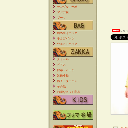
サンダル・サボ
アジア靴
ブーツ
レリッ
斜め掛けバッグ
手さげバッグ
ウエストバッグ
ストール
ピアス
財布・ポーチ
装飾小物
帽子・ターバン
その他
お得なセット商品