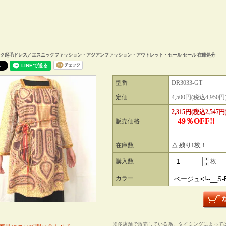
ク起毛ドレス／エスニックファッション・アジアンファッション・アウトレット・セール セール 在庫処分
型番
DR3033-GT
定価
4,500円(税込4,950円
2,315円(税込2,547円
49％OFF!!
販売価格
在庫数
△ 残り1枚！
購入数
枚
カラー
※多店舗で販売している為、タイミングによって