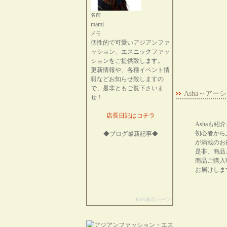
名前
mami
メモ
個性的で可愛いアジアンファ
ッション、エスニックファッ
ションをご提供致します。
更新情報や、各種イベント情
報などお知らせ致しますの
で、是非ともご覧下さいま
Asha～ア
せ！
店長日記はコチラ
Ashaも
初心者から
◆ブログ最新記事◆
が満載のお
是非、商品
商品ご購入
お届けしま
RSS表示パーツ