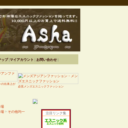
マップ
|
マイアカウント
|
お問い合わせ
|
ンの出来上が
必見メンズエスニックファッション
会場
会場
>
その他均一
注目リンク集