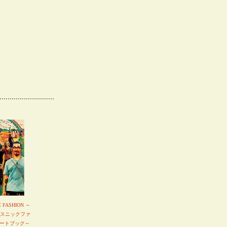
C FASHION ～
エスニックファ
ートブック～