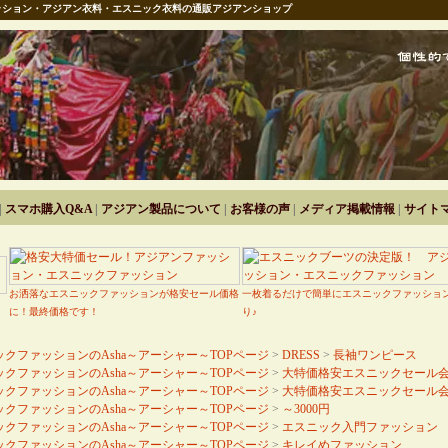
ション・アジアン衣料・エスニック衣料の通販アジアンショップ
|
スマホ購入Q&A
|
アジアン製品について
|
お客様の声
|
メディア掲載情報
|
サイト
お洒落なエスニックファッションが格安セール価格
一枚着るだけで簡単にエスニックファッショ
に！最終価格です！
り♪
クファッションのAsha～アーシャー～TOPページ
>
DRESS
>
長袖ワンピース
クファッションのAsha～アーシャー～TOPページ
>
大特価格安エスニックセール
クファッションのAsha～アーシャー～TOPページ
>
大特価格安エスニックセール
クファッションのAsha～アーシャー～TOPページ
>
～3000円
クファッションのAsha～アーシャー～TOPページ
>
エスニック入門ファッション
クファッションのAsha～アーシャー～TOPページ
>
キレイめファッション