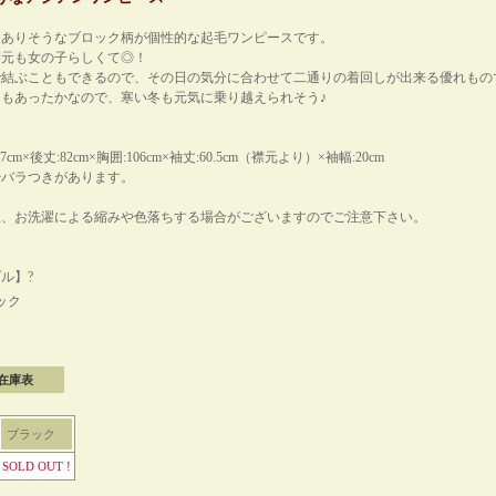
にありそうなブロック柄が個性的な起毛ワンピースです。
襟元も女の子らしくて◎！
で結ぶこともできるので、その日の気分に合わせて二通りの着回しが出来る優れもの
もあったかなので、寒い冬も元気に乗り越えられそう♪
cm×後丈:82cm×胸囲:106cm×袖丈:60.5cm（襟元より）×袖幅:20cm
少バラつきがあります。
上、お洗濯による縮みや色落ちする場合がございますのでご注意下さい。
ル】?
ック