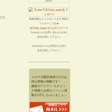
です。
更新情報などつぶやいてます!気軽に
フォローしてね★
@Asha_mami からのツイート
Twitterからのお問い合わせもOK!!
是非活用して下さい♪
Facebookからのお問合せもOK!!
是非活用して下さい♪
メルマガ購読者様だけのお
得な情報が満載です！
最新のアジアン･エスニッ
ク情報とお得なイベント情
報をGETしちゃいましょ～