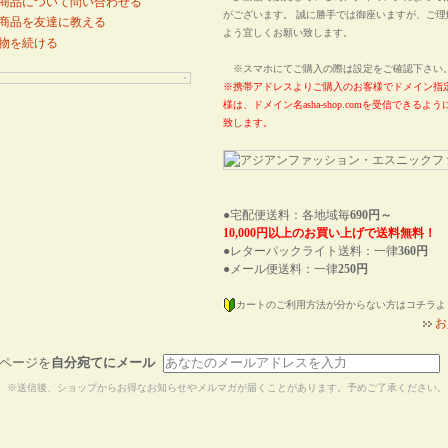
商品について問い合わせる
がございます。 誠に勝手では御座いますが、ご理
商品を友達に教える
よう宜しくお願い致します。
物を続ける
※スマホにてご購入の際は設定をご確認下さ
※携帯アドレスよりご購入のお客様でドメイン指
様は、ドメイン名asha-shop.comを受信できる
致します。
●宅配便送料：各地域毎
690円～
10,000円以上のお買い上げで送料無料！
●レターパックライト送料：一律
360円
●メール便送料：一律
250円
カートのご利用方法が分からない方はコチラよ
お
ページを
自分宛てにメール
※送信後、ショップからお得なお知らせやメルマガが届くことがあります。予めご了承ください。