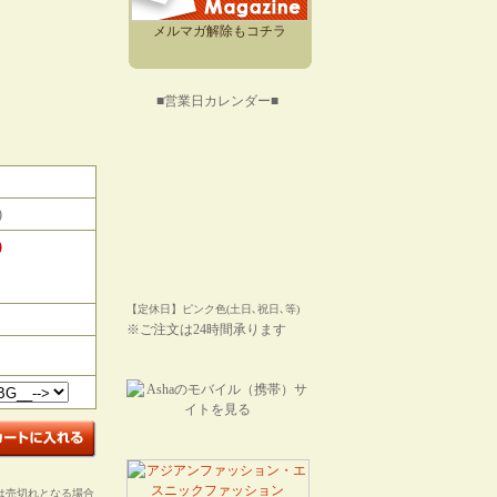
メルマガ解除もコチラ
■営業日カレンダー■
)
)
【定休日】ピンク色(土日､祝日､等)
※ご注文は24時間承ります
は売切れとなる場合