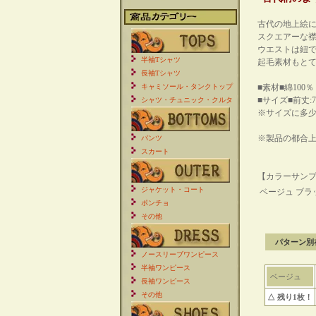
古代の地上絵
スクエアーな
ウエストは紐
半袖Tシャツ
起毛素材もとて
長袖Tシャツ
キャミソール・タンクトップ
■素材■綿100％
■サイズ■前丈:77
シャツ・チュニック・クルタ
※サイズに多
※製品の都合
パンツ
スカート
【カラーサンプ
ジャケット・コート
ベージュ
ブラ
ポンチョ
その他
ノースリーブワンピース
半袖ワンピース
長袖ワンピース
その他