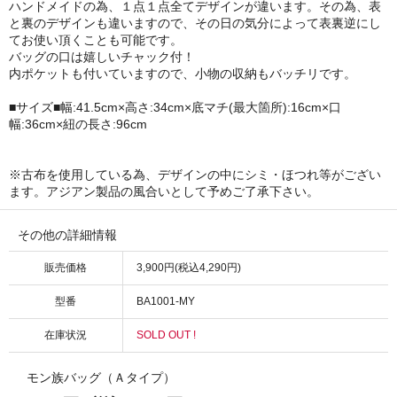
ハンドメイドの為、１点１点全てデザインが違います。その為、表
と裏のデザインも違いますので、その日の気分によって表裏逆にし
てお使い頂くことも可能です。
バッグの口は嬉しいチャック付！
内ポケットも付いていますので、小物の収納もバッチリです。
■サイズ■幅:41.5cm×高さ:34cm×底マチ(最大箇所):16cm×口
幅:36cm×紐の長さ:96cm
※古布を使用している為、デザインの中にシミ・ほつれ等がござい
ます。アジアン製品の風合いとして予めご了承下さい。
その他の詳細情報
販売価格
3,900円(税込4,290円)
型番
BA1001-MY
在庫状況
SOLD OUT !
モン族バッグ（Ａタイプ）