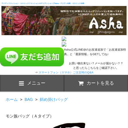
アジアンファッション・エスニックファッションのアジアンショップAsha・アジアン衣料、エスニック衣料
Asha公式LINE@のお友達追加で「お友達追加特
典」と「最新情報」をGETしてね♪
お買い物出来ない？メールが届かない？？
と思ったらこちらをご確認下さい。
⇒
スマートフォン（スマホ）ご注文時のQ&A
メニュー
カートを見る
ホーム
>
BAG
>
斜め掛けバッグ
モン族バッグ（Ａタイプ）