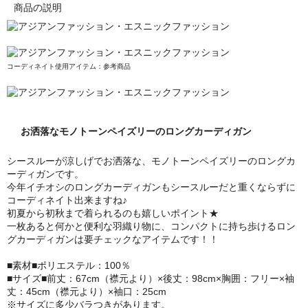
商品の説明
コーディネイト使用アイテム：参考商品
お洒落なモノトーンペイズリーのロングカーディガン
シースルーが涼しげでお洒落な、モノトーンペイズリーのロングカ
ーディガンです。
今年イチオシのロングカーディガンもシースルーだと重くならずに
コーディネイト出来ますね♪
初夏から初秋まで着られるのも嬉しいポイント★
一枚あると何かと便利な羽織り物に、コンパクトに持ち歩けるロン
グカーディガンは要チェックなアイテムです！！
■素材■ポリエステル：100％
■サイズ■前丈：67cm（襟元より）×後丈：98cm×胸囲：フリー×袖
丈：45cm（襟元より）×袖口：25cm
※サイズに多少バラつきがあります。