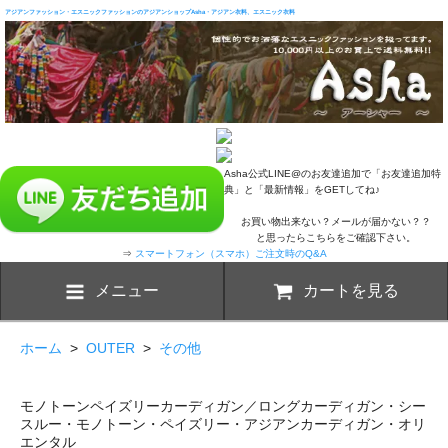
アジアンファッション・エスニックファッションのアジアンショップAsha・アジアン衣料、エスニック衣料
Asha公式LINE@のお友達追加で「お友達追加特
典」と「最新情報」をGETしてね♪
お買い物出来ない？メールが届かない？？
と思ったらこちらをご確認下さい。
⇒
スマートフォン（スマホ）ご注文時のQ&A
メニュー
カートを見る
ホーム
>
OUTER
>
その他
モノトーンペイズリーカーディガン／ロングカーディガン・シー
スルー・モノトーン・ペイズリー・アジアンカーディガン・オリ
エンタル