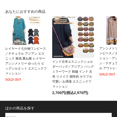
あなたにおすすめの商品
アシンメト
レイヤード七分袖ワンピース
ンピース／
／ナチュラル アジアン エス
ション・ア
ニック 無地 重ね着 レイヤー
インド古布エスニックショル
ン・ナチュ
アシンメトリー ゆったり ビ
ダーバッグ／アジアン バッグ
ル アウトレ
ッグシルエット エスニックフ
ミラーワーク 刺繍 インド 古
ァッション
SOLD OUT
布 リメイク 個性的 カラフル
SOLD OUT
可愛い お洒落 エスニックフ
ァッション
2,700円(税込2,970円)
ほかの商品を探す