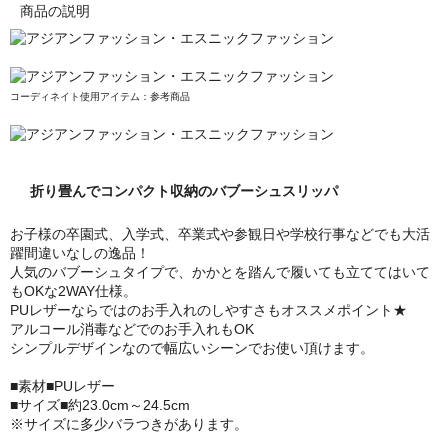
商品の説明
コーディネイト使用アイテム：参考商品
折り畳んでコンパクト収納のバブーシュスリッパ
お子様の卒園式、入学式、卒業式や参観日や学校行事などでも大活
躍間違いなしの逸品！
人気のバブーシュタイプで、かかとを踏んで履いても立ててはいて
もOKな2WAY仕様。
PUレザーならではのお手入れのしやすさもオススメポイント★
アルコール消毒などでのお手入れもOK
シンプルデザインなので幅広いシーンでお使い頂けます。
■素材■PUレザー
■サイズ■約23.0cm～24.5cm
※サイズに多少バラつきがあります。