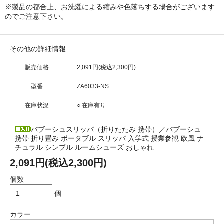
※製品の都合上、お洗濯による縮みや色落ちする場合がございます
のでご注意下さい。
その他の詳細情報
販売価格
2,091円(税込2,300円)
型番
ZA6033-NS
在庫状況
○ 在庫有り
バブーシュスリッパ（折りたたみ 携帯）／バブーシュ
携帯 折り畳み ポータブル スリッパ 入学式 授業参観 欧風 ナ
チュラル シンプル ルームシューズ おしゃれ
2,091円(税込2,300円)
個数
個
カラー