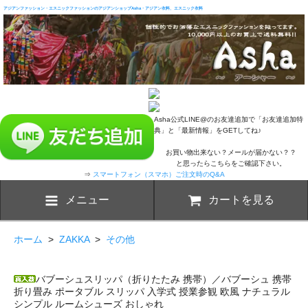
アジアンファッション・エスニックファッションのアジアンショップAsha・アジアン衣料、エスニック衣料
Asha公式LINE@のお友達追加で「お友達追加特
典」と「最新情報」をGETしてね♪
お買い物出来ない？メールが届かない？？
と思ったらこちらをご確認下さい。
⇒
スマートフォン（スマホ）ご注文時のQ&A
メニュー
カートを見る
ホーム
>
ZAKKA
>
その他
バブーシュスリッパ（折りたたみ 携帯）／バブーシュ 携帯
折り畳み ポータブル スリッパ 入学式 授業参観 欧風 ナチュラル
シンプル ルームシューズ おしゃれ