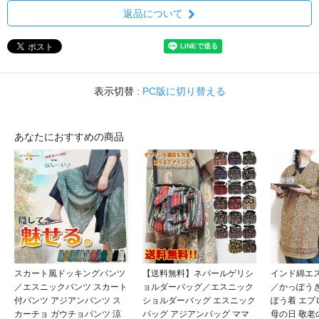
返品について
表示切替 :
PC版に切り替える
あなたにおすすめの商品
スカート風ドッキングパンツ
【送料無料】ネパールゲリシ
インド綿エ
／エスニックパンツ スカート
ョルダーバッグ／エスニック
／かっぽうぎ
付パンツ アジアンパンツ ス
ショルダーバッグ エスニック
ぽう着 エプ
カーチョ ガウチョパンツ 涼
バッグ アジアンバッグ ママ
母の日 敬老