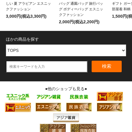
しい 夏 アラビアン エスニッ
バッグ 通園バッグ 旅行バッ
ギフト ガー
クファッション
グ ボディーバッグ エスニッ
部屋着 和柄
クファッション
3,000円(税込3,300円)
1,500円(
2,000円(税込2,200円)
ほかの商品を探す
検索
●他のショップも見る●