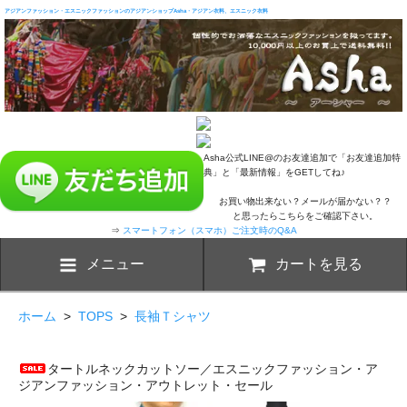
アジアンファッション・エスニックファッションのアジアンショップAsha・アジアン衣料、エスニック衣料
Asha公式LINE@のお友達追加で「お友達追加特
典」と「最新情報」をGETしてね♪
お買い物出来ない？メールが届かない？？
と思ったらこちらをご確認下さい。
⇒
スマートフォン（スマホ）ご注文時のQ&A
メニュー
カートを見る
ホーム
>
TOPS
>
長袖Ｔシャツ
タートルネックカットソー／エスニックファッション・ア
ジアンファッション・アウトレット・セール