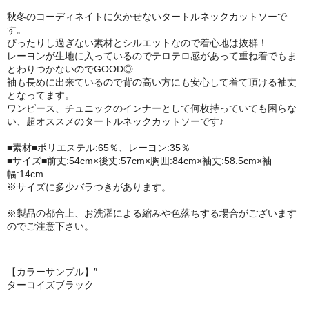
秋冬のコーディネイトに欠かせないタートルネックカットソーで
す。
ぴったりし過ぎない素材とシルエットなので着心地は抜群！
レーヨンが生地に入っているのでテロテロ感があって重ね着でもま
とわりつかないのでGOOD◎
袖も長めに出来ているので背の高い方にも安心して着て頂ける袖丈
となってます。
ワンピース、チュニックのインナーとして何枚持っていても困らな
い、超オススメのタートルネックカットソーです♪
■素材■ポリエステル:65％、レーヨン:35％
■サイズ■前丈:54cm×後丈:57cm×胸囲:84cm×袖丈:58.5cm×袖
幅:14cm
※サイズに多少バラつきがあります。
※製品の都合上、お洗濯による縮みや色落ちする場合がございます
のでご注意下さい。
【カラーサンプル】″
ターコイズ
ブラック