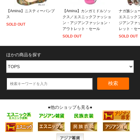
【Amina】ニスティーパンプ
【Amina】カンガミドルソッ
ナガ族シュ
ス
クス／エスニックファッショ
エスニック
ン・アジアンファッション・
ジアンファ
SOLD OUT
アウトレット・セール
レット・セ
SOLD OUT
SOLD OUT
ほかの商品を探す
検索
●他のショップも見る●