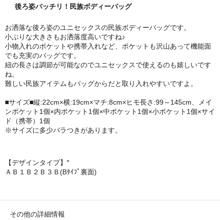
後ろ姿バッチリ！民族ボディーバッグ
お洒落な後ろ姿のユニセックスの民族ボディーバッグです。
小ぶりな大きさもお洒落度高いですね♪
小物入れのポケットや携帯入れなど、ポケットも沢山あって機能面
でも充実のバッグです。
紐の長さは調節が可能なのでユニセックスで使えるのも嬉しいです
ね。
難しい民族アイテムもバッグからだと取り入れやすいですよ。
■サイズ■縦:22cm×横:19cm×マチ:8cm×ヒモ長さ:99～145cm、メイ
ンポケット1個×内ポケット1個×中ポケット1個×小ポケット1個×サイ
ド（携帯）1個
※サイズに多少バラつきがあります。
【デザインタイプ】″
Ａ
Ｂ１
Ｂ２
Ｂ３
Ｂ(Bﾀｲﾌﾟ裏面)
その他の詳細情報