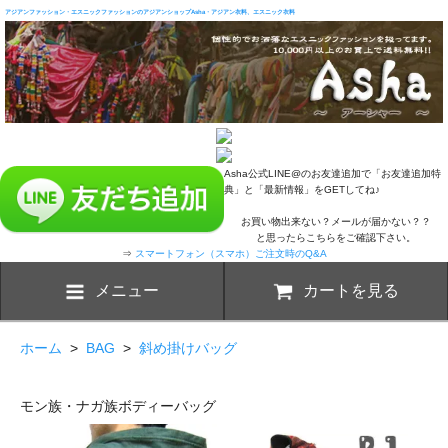
アジアンファッション・エスニックファッションのアジアンショップAsha・アジアン衣料、エスニック衣料
Asha公式LINE@のお友達追加で「お友達追加特
典」と「最新情報」をGETしてね♪
お買い物出来ない？メールが届かない？？
と思ったらこちらをご確認下さい。
⇒
スマートフォン（スマホ）ご注文時のQ&A
メニュー
カートを見る
ホーム
>
BAG
>
斜め掛けバッグ
モン族・ナガ族ボディーバッグ