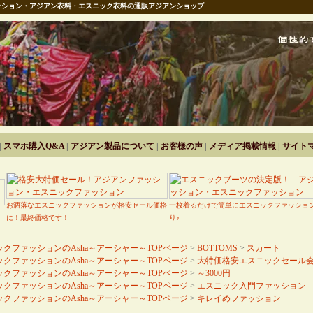
ション・アジアン衣料・エスニック衣料の通販アジアンショップ
|
スマホ購入Q&A
|
アジアン製品について
|
お客様の声
|
メディア掲載情報
|
サイト
お洒落なエスニックファッションが格安セール価格
一枚着るだけで簡単にエスニックファッショ
に！最終価格です！
り♪
クファッションのAsha～アーシャー～TOPページ
>
BOTTOMS
>
スカート
クファッションのAsha～アーシャー～TOPページ
>
大特価格安エスニックセール
クファッションのAsha～アーシャー～TOPページ
>
～3000円
クファッションのAsha～アーシャー～TOPページ
>
エスニック入門ファッション
クファッションのAsha～アーシャー～TOPページ
>
キレイめファッション