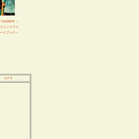
C FASHION ～
エスニックファ
ートブック～
コチラ