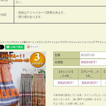
意事項】
さい。
・肩紐はアジャスターで調整出来ます。
の他】
・透け感があります。
Yシャーリングエスニック柄スカート／エスニックファッション アジアンファッション シャーリング アウトレッ
型番
BO2037-IO
在庫数
SOLD OUT !
【オレンジ】
【グレー】__S-
【
__S-OR__
GR__
SOLD OUT !
SOLD OUT !
※多店舗で販売している為、タイミングによって
合がございます。 誠に勝手では御座いますが、
すよう宜しくお願い致します。