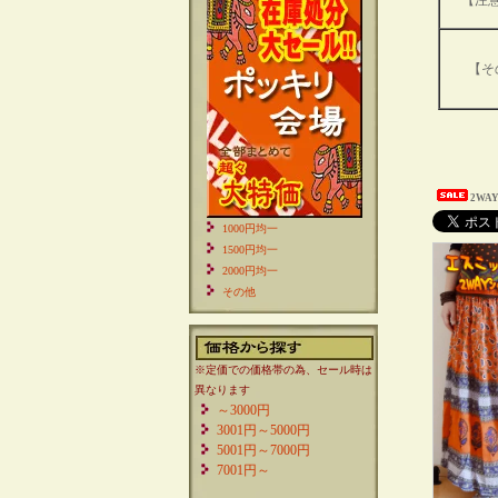
【注
【そ
2WA
1000円均一
1500円均一
2000円均一
その他
※定価での価格帯の為、セール時は
異なります
～3000円
3001円～5000円
5001円～7000円
7001円～