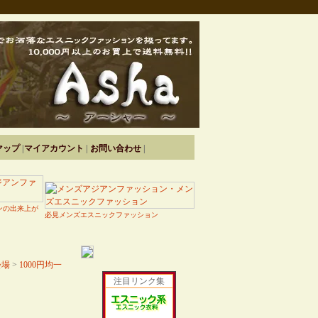
マップ
|
マイアカウント
|
お問い合わせ
|
ンの出来上が
必見メンズエスニックファッション
会場
>
1000円均一
注目リンク集