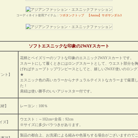
コーディネイト使用アイテム：
ツボタンクトップ
【Amina】サボサンダル3
ソフトエスニックな印象の2WAYスカート
花柄とペイズリーのソフトな印象のエスニック2WAYスカートです。
スカートにして履くときにはロングスカートとして、ウエスト部分を
げればチューブトップワンピースとしてと、嬉しい2WAY使いのロング
メント】
★
エスニック色の高いカラーからナチュラルテイストなカラーまで厳選
た！
肩紐は使い勝手のいいアジャスター付です。
素材】
レーヨン：100％
ウエスト：～102cm×全長：92cm
イズ】
※サイズに多少バラつきがあります。
製品の都合上、お洗濯による縮みや色落ちする場合がございますので