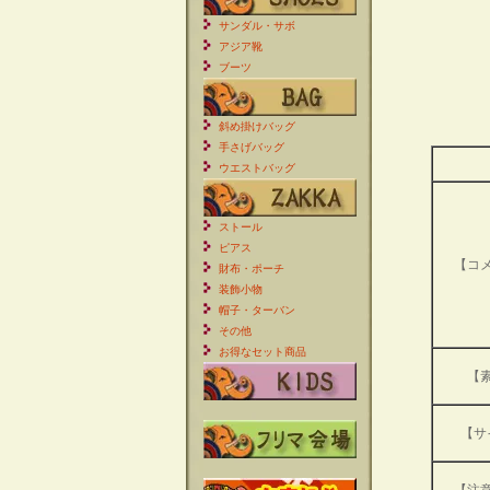
サンダル・サボ
アジア靴
ブーツ
斜め掛けバッグ
手さげバッグ
ウエストバッグ
ストール
ピアス
【コ
財布・ポーチ
装飾小物
帽子・ターバン
その他
お得なセット商品
【
【サ