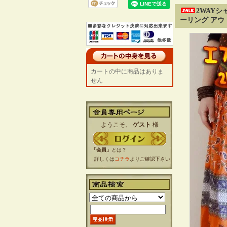
2WAY
ーリング アウ
カートの中に商品はありま
せん
ようこそ、
ゲスト
様
「会員」
とは？
詳しくは
コチラ
よりご確認下さい