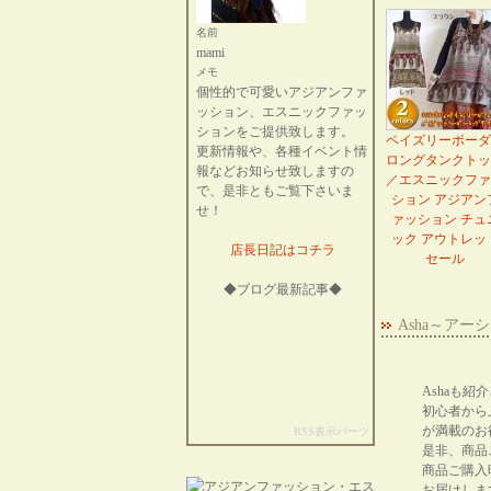
名前
mami
メモ
個性的で可愛いアジアンファ
ッション、エスニックファッ
ションをご提供致します。
ペイズリーボーダ
更新情報や、各種イベント情
ロングタンクトッ
報などお知らせ致しますの
／エスニックファ
で、是非ともご覧下さいま
ション アジアン
せ！
ァッション チュ
ック アウトレッ
店長日記はコチラ
セール
◆ブログ最新記事◆
Asha～ア
Ashaも
初心者から
が満載のお
RSS表示パーツ
是非、商品
商品ご購入
お届けしま