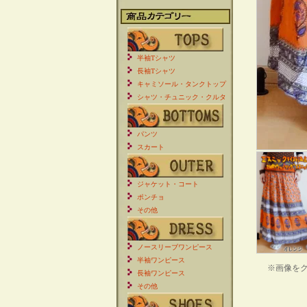
半袖Tシャツ
長袖Tシャツ
キャミソール・タンクトップ
シャツ・チュニック・クルタ
パンツ
スカート
ジャケット・コート
ポンチョ
その他
ノースリーブワンピース
半袖ワンピース
※画像を
長袖ワンピース
その他