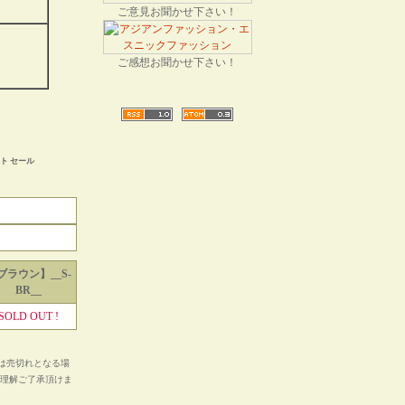
ご意見お聞かせ下さい！
ご感想お聞かせ下さい！
ト セール
ブラウン】__S-
BR__
SOLD OUT !
は売切れとなる場
ご理解ご了承頂けま