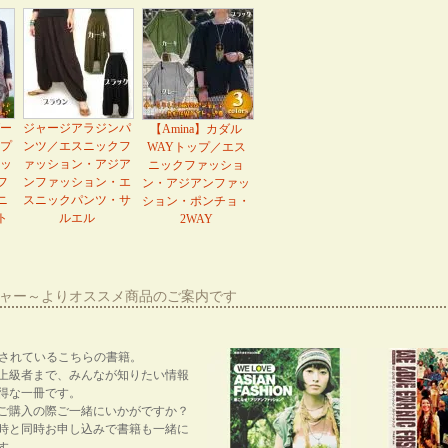
ー
ジャージアラジンパ
【Amina】カダル
プ
ンツ／エスニックフ
WAYトップ／エス
ッ
ァッション・アジア
ニックファッショ
フ
ンファッション・エ
ン・アジアンファッ
ニ
スニックパンツ・サ
ション・ポンチョ・
ト
ルエル
2WAY
ーシャー～よりオススメ商品のご案内です
紹介されているこちらの書籍。
上級者まで、みんなが知りたい情報
得な一冊です。
ご購入の際ご一緒にいかがですか？
時と同時お申し込みで書籍も一緒に
す。