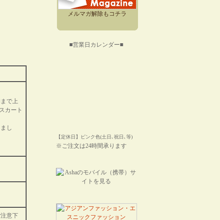
メルマガ解除もコチラ
■営業日カレンダー■
胸まで上
スカート
しまし
【定休日】ピンク色(土日､祝日､等)
※ご注文は24時間承ります
ご注意下