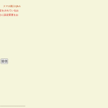
い。
スマホ購入Q&A
定をされているお
るように設定変更をお