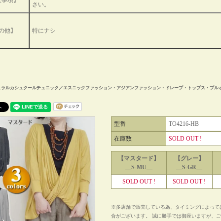
意事項】
さい。
の他】
特にナシ
ュラルカシュクールチュニック／エスニックファッション・アジアンファッション・ドレープ・トップス・プルオ
型番
TO4216-HB
在庫数
SOLD OUT !
【マスタード】
【グレー】
__S-MU__
__S-GR__
SOLD OUT !
SOLD OUT !
※多店舗で販売している為、タイミングによって
合がございます。 誠に勝手では御座いますが、