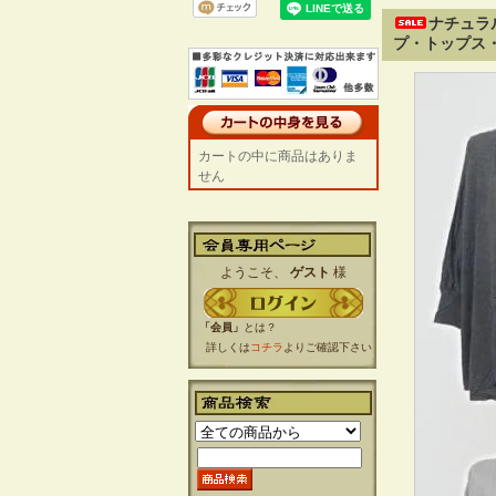
ナチュラ
プ・トップス・
カートの中に商品はありま
せん
ようこそ、
ゲスト
様
「会員」
とは？
詳しくは
コチラ
よりご確認下さい