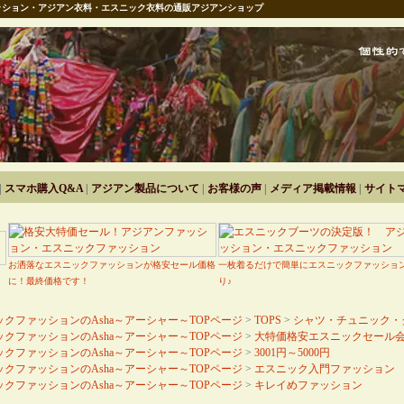
ション・アジアン衣料・エスニック衣料の通販アジアンショップ
|
スマホ購入Q&A
|
アジアン製品について
|
お客様の声
|
メディア掲載情報
|
サイト
お洒落なエスニックファッションが格安セール価格
一枚着るだけで簡単にエスニックファッショ
に！最終価格です！
り♪
クファッションのAsha～アーシャー～TOPページ
>
TOPS
>
シャツ・チュニック・
クファッションのAsha～アーシャー～TOPページ
>
大特価格安エスニックセール
クファッションのAsha～アーシャー～TOPページ
>
3001円～5000円
クファッションのAsha～アーシャー～TOPページ
>
エスニック入門ファッション
クファッションのAsha～アーシャー～TOPページ
>
キレイめファッション