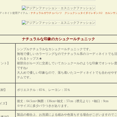
ディネイト使用アイテム：
ナチュラルガウチョパンツ
クシュクシュタイダイレギンス2
カルンサ
ナチュラルな印象のカシュクールチュニック
シンプルナチュラルなカシュクールチュニックです。
無地で優しいカラーリングなのでナチュラル系のコーディネイトでも
くれるトップス★
メント】
裾部分がルーズに交差していてカシュクールのような印象でオシャレ
ですね♪
大人めで優しい印象なので、落ち着いたコーディネイトでも合わせや
テムです。
素材】
ポリエステル：65％、レーヨン：35％
後丈：64.5cm×胸囲：136cm×袖丈：57cm（襟元より）×袖口：9cm
イズ】
※サイズに多少バラつきがあります。
製品の都合上、お洗濯による縮みや色落ちする場合がございますので