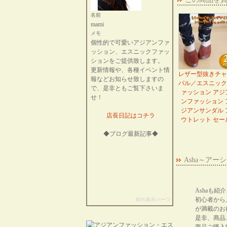
名前
mami
メモ
個性的で可愛いアジアンファ
ッション、エスニックファッ
ションをご提供致します。
更新情報や、各種イベント情
レザー型抜きチャ
報などお知らせ致しますの
パル／エスニック
で、是非ともご覧下さいま
ァッション アジ
せ！
ンファッション 
ジアンサンダル 
店長日記はコチラ
ウトレット セー
◆ブログ最新記事◆
Asha～ア
Ashaも
初心者から
RSS表示パーツ
が満載のお
是非、商品