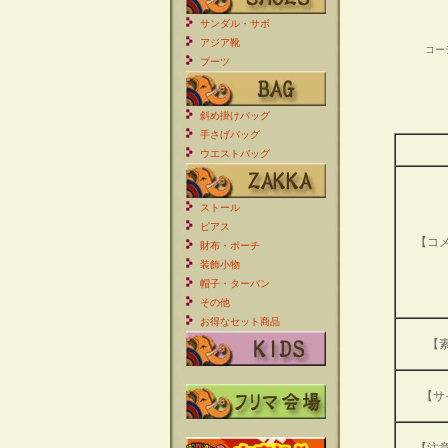
サンダル・サボ
アジア靴
コー
ブーツ
斜め掛けバッグ
手さげバッグ
ウエストバッグ
ストール
ピアス
【コ
財布・ポーチ
装飾小物
帽子・ターバン
その他
お得なセット商品
【
【サ