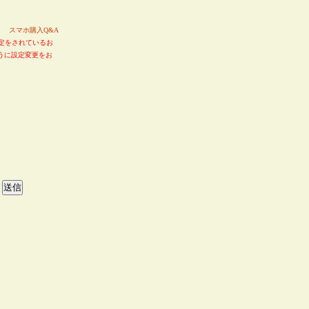
い。
スマホ購入Q&A
定をされているお
るように設定変更をお