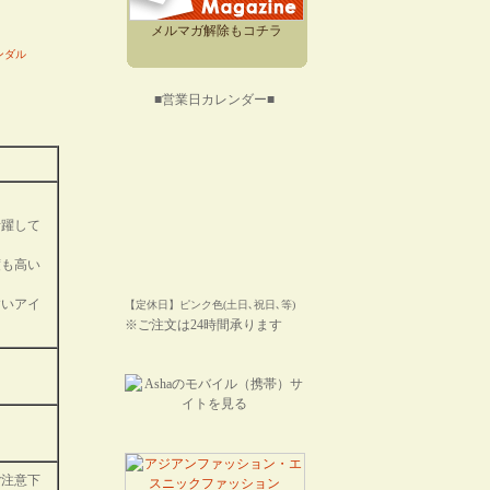
メルマガ解除もコチラ
ンダル
■営業日カレンダー■
活躍して
度も高い
すいアイ
【定休日】ピンク色(土日､祝日､等)
※ご注文は24時間承ります
ご注意下