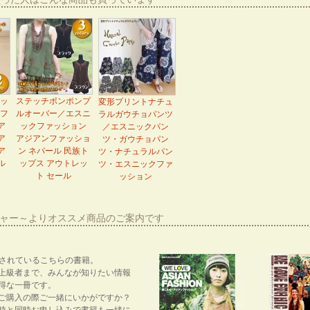
ッ
ステッチポンポンプ
変形プリントナチュ
フ
ルオーバー／エスニ
ラルガウチョパンツ
ア
ックファッション
／エスニックパン
ア
アジアンファッショ
ツ・ガウチョパン
ア
ン ネパール 民族ト
ツ・ナチュラルパン
ル
ップス アウトレッ
ツ・エスニックファ
ト セール
ッション
ーシャー～よりオススメ商品のご案内です
紹介されているこちらの書籍。
上級者まで、みんなが知りたい情報
得な一冊です。
ご購入の際ご一緒にいかがですか？