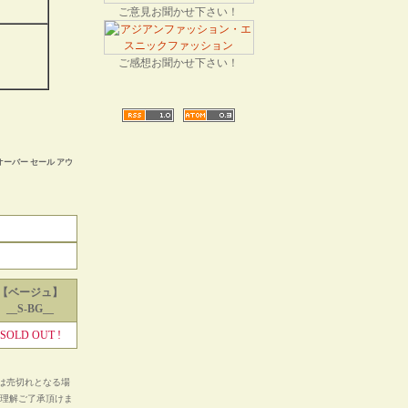
ご意見お聞かせ下さい！
ご感想お聞かせ下さい！
ーバー セール アウ
【ベージュ】
__S-BG__
SOLD OUT !
は売切れとなる場
ご理解ご了承頂けま