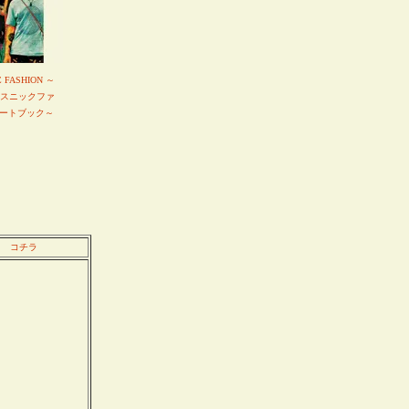
C FASHION ～
エスニックファ
ートブック～
コチラ