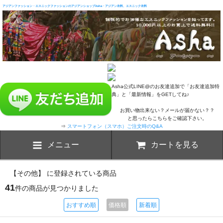
アジアンファッション・エスニックファッションのアジアンショップAsha・アジアン衣料、エスニック衣料
Asha公式LINE@のお友達追加で「お友達追加特
典」と「最新情報」をGETしてね♪
お買い物出来ない？メールが届かない？？
と思ったらこちらをご確認下さい。
⇒
スマートフォン（スマホ）ご注文時のQ&A
メニュー
カートを見る
【その他】 に登録されている商品
41
件の商品が見つかりました
おすすめ順
価格順
新着順