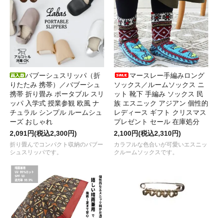
バブーシュスリッパ（折
マースレー手編みロング
りたたみ 携帯）／バブーシュ
ソックス／ルームソックス ニ
携帯 折り畳み ポータブル スリ
ット 靴下 手編み ソックス 民
ッパ 入学式 授業参観 欧風 ナ
族 エスニック アジアン 個性的
チュラル シンプル ルームシュ
レディース ギフト クリスマス
ーズ おしゃれ
プレゼント セール 在庫処分
2,091円(税込2,300円)
2,100円(税込2,310円)
折り畳んでコンパクト収納のバブー
カラフルな色合いが可愛いエスニッ
シュスリッパです。
クルームソックスです。