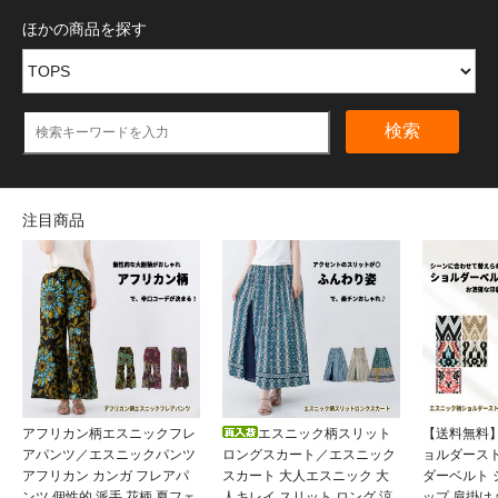
ほかの商品を探す
検索
注目商品
アフリカン柄エスニックフレ
エスニック柄スリット
【送料無料
アパンツ／エスニックパンツ
ロングスカート／エスニック
ョルダース
アフリカン カンガ フレアパ
スカート 大人エスニック 大
ダーベルト
ンツ 個性的 派手 花柄 夏フェ
人キレイ スリット ロング 涼
ップ 肩掛け