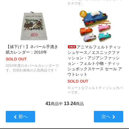
クスです。
【値下げ！】ネパール手漉き
アニマルフェルトティッ
紙カレンダー：2010年
シュケース／エスニックファ
ッション・アジアンファッシ
SOLD OUT
ョン・フェルト小物・ティッ
2010年度のネパールカレンダーで
シュボックスケース セール ア
す。売切れ御免の人気商品です！
ウトレット
SOLD OUT
キュートなフェルトティッシュカバ
ーです。
41
13
24
商品中
-
商品
前へ
次へ