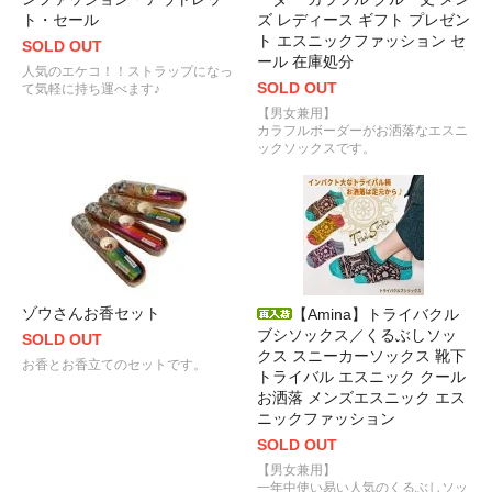
ト・セール
ズ レディース ギフト プレゼン
ト エスニックファッション セ
SOLD OUT
ール 在庫処分
人気のエケコ！！ストラップになっ
SOLD OUT
て気軽に持ち運べます♪
【男女兼用】
カラフルボーダーがお洒落なエスニ
ックソックスです。
ゾウさんお香セット
【Amina】トライバクル
ブシソックス／くるぶしソッ
SOLD OUT
クス スニーカーソックス 靴下
お香とお香立てのセットです。
トライバル エスニック クール
お洒落 メンズエスニック エス
ニックファッション
SOLD OUT
【男女兼用】
一年中使い易い人気のくるぶしソッ