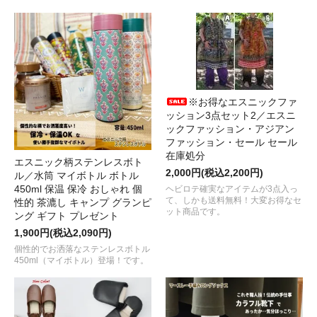
※お得なエスニックファ
ッション3点セット2／エスニ
ックファッション・アジアン
ファッション・セール セール
在庫処分
エスニック柄ステンレスボト
2,000円(税込2,200円)
ル／水筒 マイボトル ボトル
450ml 保温 保冷 おしゃれ 個
ヘビロテ確実なアイテムが3点入っ
て、しかも送料無料！大変お得なセ
性的 茶漉し キャンプ グランピ
ット商品です。
ング ギフト プレゼント
1,900円(税込2,090円)
個性的でお洒落なステンレスボトル
450ml（マイボトル）登場！です。