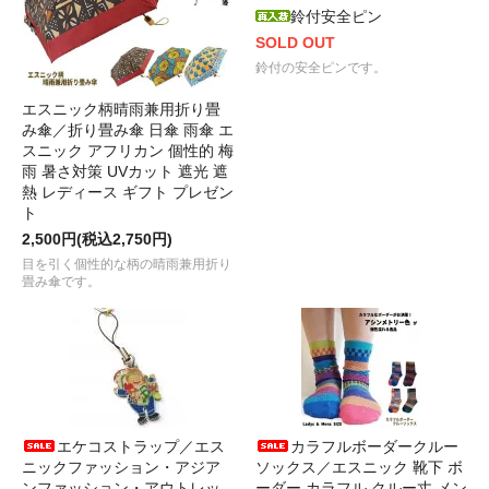
鈴付安全ピン
SOLD OUT
鈴付の安全ピンです。
エスニック柄晴雨兼用折り畳
み傘／折り畳み傘 日傘 雨傘 エ
スニック アフリカン 個性的 梅
雨 暑さ対策 UVカット 遮光 遮
熱 レディース ギフト プレゼン
ト
2,500円(税込2,750円)
目を引く個性的な柄の晴雨兼用折り
畳み傘です。
エケコストラップ／エス
カラフルボーダークルー
ニックファッション・アジア
ソックス／エスニック 靴下 ボ
ンファッション・アウトレッ
ーダー カラフル クルー丈 メン