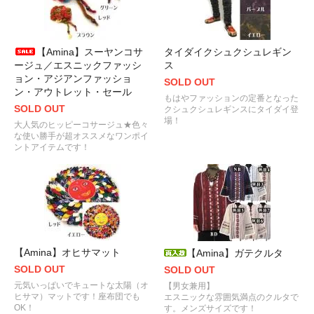
【Amina】スーヤンコサ
タイダイクシュクシュレギン
ージュ／エスニックファッシ
ス
ョン・アジアンファッショ
SOLD OUT
ン・アウトレット・セール
もはやファッションの定番となった
SOLD OUT
クシュクシュレギンスにタイダイ登
場！
大人気のヒッピーコサージュ★色々
な使い勝手が超オススメなワンポイ
ントアイテムです！
【Amina】オヒサマット
【Amina】ガテクルタ
SOLD OUT
SOLD OUT
元気いっぱいでキュートな太陽（オ
【男女兼用】
ヒサマ）マットです！座布団でも
エスニックな雰囲気満点のクルタで
OK！
す。メンズサイズです！