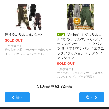
絞り染めサルエルパンツ
【Amina】カダルサルエ
ルパンツ／サルエルパンツ ア
SOLD OUT
ラジンパンツ エスニックパン
【男女兼用】
ツ 無地 アジアンパンツ エスニ
絞り染めと柔らかいガーゼ素材がポ
ックファッション アジアンフ
イントのサルエルパンツです。
ァッション
SOLD OUT
【男女兼用】
大人気のアラジンパンツ（サルエル
パンツ）がプチプラで登場！
510
61
72
商品中
-
商品
前へ
次へ