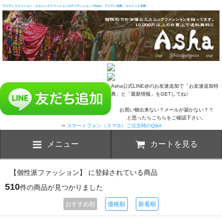
アジアンファッション・エスニックファッションのアジアンショップAsha・アジアン衣料、エスニック衣料
Asha公式LINE@のお友達追加で「お友達追加特
典」と「最新情報」をGETしてね♪
お買い物出来ない？メールが届かない？？
と思ったらこちらをご確認下さい。
⇒
スマートフォン（スマホ）ご注文時のQ&A
メニュー
カートを見る
【個性派ファッション】 に登録されている商品
510
件の商品が見つかりました
おすすめ順
価格順
新着順