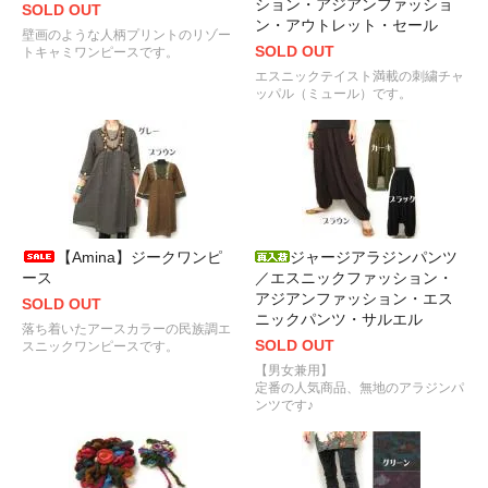
ション・アジアンファッショ
SOLD OUT
ン・アウトレット・セール
壁画のような人柄プリントのリゾー
SOLD OUT
トキャミワンピースです。
エスニックテイスト満載の刺繍チャ
ッパル（ミュール）です。
【Amina】ジークワンピ
ジャージアラジンパンツ
ース
／エスニックファッション・
アジアンファッション・エス
SOLD OUT
ニックパンツ・サルエル
落ち着いたアースカラーの民族調エ
SOLD OUT
スニックワンピースです。
【男女兼用】
定番の人気商品、無地のアラジンパ
ンツです♪