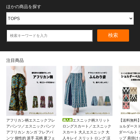
ほかの商品を探す
検索
注目商品
アフリカン柄エスニックフレ
エスニック柄スリット
【送料無料
アパンツ／エスニックパンツ
ロングスカート／エスニック
ョルダース
アフリカン カンガ フレアパ
スカート 大人エスニック 大
ダーベルト
ンツ 個性的 派手 花柄 夏フェ
人キレイ スリット ロング 涼
ップ 肩掛け