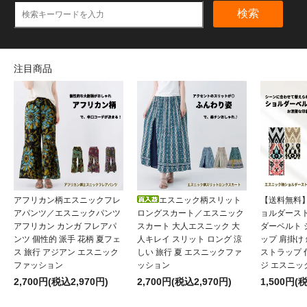
検索
注目商品
アフリカン柄エスニックフレ
エスニック柄スリット
【送料無料
アパンツ／エスニックパンツ
ロングスカート／エスニック
ョルダース
アフリカン カンガ フレアパ
スカート 大人エスニック 大
ダーベルト
ンツ 個性的 派手 花柄 夏フェ
人キレイ スリット ロング 涼
ップ 肩掛け
ス 旅行 アジアン エスニック
しい 旅行 夏 エスニックファ
ストラップ 
ファッション
ッション
ジ エスニッ
2,700円(税込2,970円)
2,700円(税込2,970円)
1,500円(