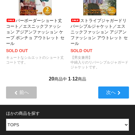
バーボーダーショート丈
ストライプジャガードリ
コート／エスニックファッシ
バーシブルジャケット／エス
ョン アジアンファッション ケ
ニックファッション アジアン
ープ ポンチョ アウトレット セ
ファッション アウトレット セ
ール
ール
SOLD OUT
SOLD OUT
キュートなシルエットのショート丈
【男女兼用】
コートです。
中綿入りのリバーシブルジャガード
ジャケットです。
20
1
12
商品中
-
商品
前へ
次へ
ほかの商品を探す