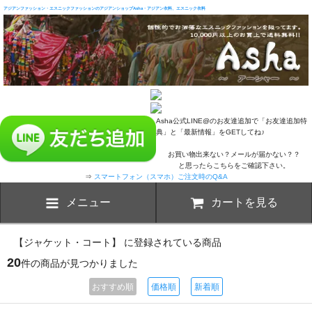
アジアンファッション・エスニックファッションのアジアンショップAsha・アジアン衣料、エスニック衣料
Asha公式LINE@のお友達追加で「お友達追加特
典」と「最新情報」をGETしてね♪
お買い物出来ない？メールが届かない？？
と思ったらこちらをご確認下さい。
⇒
スマートフォン（スマホ）ご注文時のQ&A
メニュー
カートを見る
【ジャケット・コート】 に登録されている商品
20
件の商品が見つかりました
おすすめ順
価格順
新着順