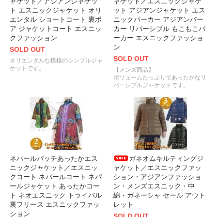
ャケット／アジアンジャケッ
ャケット／エスニックジャケ
ト エスニックジャケット オリ
ット アジアンジャケット エス
エンタル ショートコート 裏ボ
ニックパーカー アジアンパー
ア ジャケットコート エスニッ
カー リバーシブル もこもこパ
クファッション
ーカー エスニックファッショ
ン
SOLD OUT
SOLD OUT
オリエンタルな模様のシンプルジャ
ケットです。
【メンズ商品】
ボリュームたっぷりであったかなリ
バーシブルジャケットです。
ネパールパッチあったかエス
ガネオムキルティングジ
ニックジャケット／エスニッ
ャケット／エスニックファッ
クコート ネパールコート ネパ
ション・アジアンファッショ
ールジャケット あったかコー
ン・メンズエスニック・中
ト ネオエスニック トライバル
綿・ガネーシャ セール アウト
裏フリース エスニックファッ
レット
ション
SOLD OUT