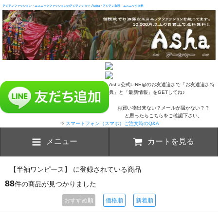
アジアンファッション・エスニックファッションのアジアンショップAsha・アジアン衣料、エスニック衣料
Asha公式LINE@のお友達追加で「お友達追加特
典」と「最新情報」をGETしてね♪
お買い物出来ない？メールが届かない？？
と思ったらこちらをご確認下さい。
⇒
スマートフォン（スマホ）ご注文時のQ&A
メニュー
カートを見る
【半袖ワンピース】 に登録されている商品
88
件の商品が見つかりました
おすすめ順
価格順
新着順