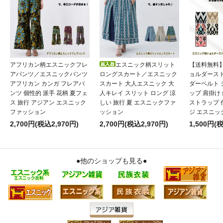
アフリカン柄エスニックフレ
エスニック柄スリット
【送料無料
アパンツ／エスニックパンツ
ロングスカート／エスニック
ョルダース
アフリカン カンガ フレアパ
スカート 大人エスニック 大
ダーベルト
ンツ 個性的 派手 花柄 夏フェ
人キレイ スリット ロング 涼
ップ 肩掛け
ス 旅行 アジアン エスニック
しい 旅行 夏 エスニックファ
ストラップ 
ファッション
ッション
ジ エスニッ
2,700円(税込2,970円)
2,700円(税込2,970円)
1,500円(
●他のショップも見る●