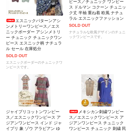
ピース／チュニック ワンピー
ス ドルマン コクーン チュニッ
ク丈 半袖 重ね着 欧風 ナチュ
ラル エスニックファッション
エスニックパターンアシ
SOLD OUT
ンメトリーワンピース／エス
ニックボーダー アシンメトリ
ナチュラルな欧風デザインのチュニ
ックワンピースです。
ー チュニック チュニックワン
ピース エスニック柄 ナチュラ
ル セール 在庫処分
SOLD OUT
エスニックボーダーのチュニックワ
ンピースです。
ジャイプリコットンワンピー
メキシカン刺繍ワンピー
ス／エスニックワンピース ア
ス／エスニックワンピース ア
ジアンワンピース インド ジャ
ジアンワンピース チュニック
イプリ 象 ゾウ アラビアン ゆ
ワンピース チュニック 刺繍 民