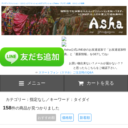
アジアンファッション・エスニックファッションのアジアンショップAsha・アジアン衣料、エスニック衣料
Asha公式LINE@のお友達追加で「お友達追加特
典」と「最新情報」をGETしてね♪
お買い物出来ない？メールが届かない？？
と思ったらこちらをご確認下さい。
⇒
スマートフォン（スマホ）ご注文時のQ&A
メニュー
カートを見る
カテゴリー：指定なし／キーワード：タイダイ
158
件の商品が見つかりました
おすすめ順
価格順
新着順