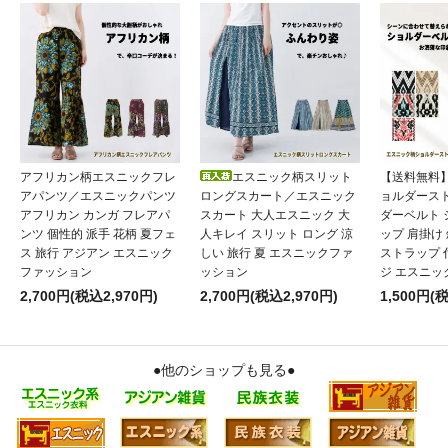
アフリカン柄エスニックフレ
エスニック柄スリット
【送料無料
アパンツ／エスニックパンツ
ロングスカート／エスニック
ョルダース
アフリカン カンガ フレアパ
スカート 大人エスニック 大
ダーベルト
ンツ 個性的 派手 花柄 夏フェ
人キレイ スリット ロング 涼
ップ 肩掛け
ス 旅行 アジアン エスニック
しい 旅行 夏 エスニックファ
ストラップ 
ファッション
ッション
ジ エスニッ
2,700円(税込2,970円)
2,700円(税込2,970円)
1,500円(
●他のショップも見る●