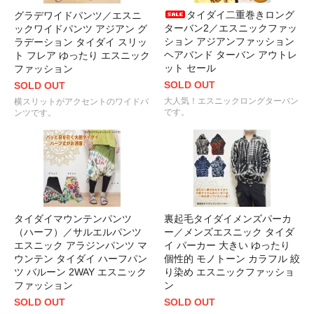
タイダイ二重巻きロング
グラデワイドパンツ／エスニ
ターバン2／エスニックファッ
ックワイドパンツ アジアン グ
ション アジアンファッション
ラデーション タイダイ スリッ
ヘアバンド ターバン アウトレ
ト フレア ゆったり エスニック
ット セール
ファッション
SOLD OUT
SOLD OUT
大人気！エスニックロングターバン
横スリットがアクセントのワイドパ
です。
ンツです。
タイダイマウンテンパンツ
裏起毛タイダイメンズパーカ
（ハーフ）／サルエルパンツ
ー／メンズエスニック タイダ
エスニック アラジンパンツ マ
イ パーカー 大きい ゆったり
ウンテン タイダイ ハーフパン
個性的 モノトーン カラフル 絞
ツ バルーン 2WAY エスニック
り染め エスニックファッショ
ファッション
ン
SOLD OUT
SOLD OUT