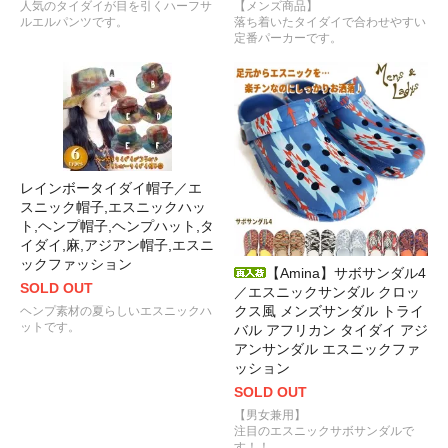
人気のタイダイが目を引くハーフサ
【メンズ商品】
ルエルパンツです。
落ち着いたタイダイで合わせやすい
定番パーカーです。
レインボータイダイ帽子／エ
スニック帽子,エスニックハッ
ト,ヘンプ帽子,ヘンプハット,タ
イダイ,麻,アジアン帽子,エスニ
ックファッション
【Amina】サボサンダル4
SOLD OUT
／エスニックサンダル クロッ
クス風 メンズサンダル トライ
ヘンプ素材の夏らしいエスニックハ
ットです。
バル アフリカン タイダイ アジ
アンサンダル エスニックファ
ッション
SOLD OUT
【男女兼用】
注目のエスニックサボサンダルで
す！！