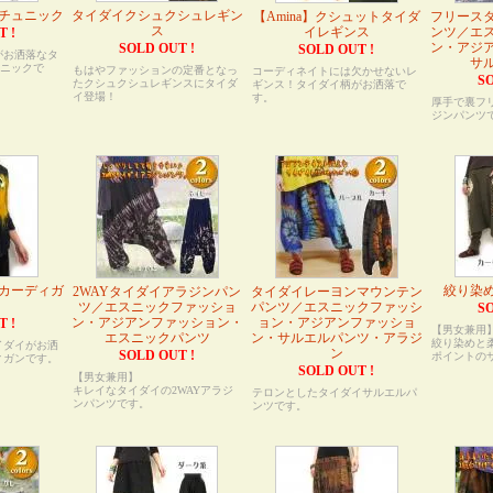
チュニック
タイダイクシュクシュレギン
【Amina】クシュットタイダ
フリース
ス
イレギンス
ンツ／エ
T !
ン・アジ
SOLD OUT !
SOLD OUT !
がお洒落なタ
サ
ュニックで
もはやファッションの定番となっ
コーディネイトには欠かせないレ
SO
たクシュクシュレギンスにタイダ
ギンス！タイダイ柄がお洒落で
イ登場！
す。
厚手で裏フ
ジンパンツ
カーディガ
絞り染
2WAYタイダイアラジンパン
タイダイレーヨンマウンテン
ツ／エスニックファッショ
パンツ／エスニックファッシ
SO
ン・アジアンファッション・
ョン・アジアンファッショ
T !
【男女兼用
エスニックパンツ
ン・サルエルパンツ・アラジ
絞り染めと
イダイがお洒
ン
SOLD OUT !
ポイントの
ィガンです。
SOLD OUT !
【男女兼用】
キレイなタイダイの2WAYアラジ
テロンとしたタイダイサルエルパ
ンパンツです。
ンツです。