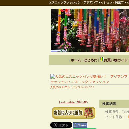
エスニックファッション・アジアンファッション・民族ファッ
|
ホーム
|
はじめに
|
お買い物ガイド
人気のサルエル･アラジンパンツ！
Last update: 2026/8/7
検索結果
検索条件 [カ
ヒット件数：