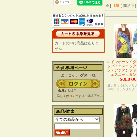
全 [
158
] 商品中 [
カートの中に商品はありま
せん
レインボータイダ
ップ／エスニック
ン・アジアンファ
エスニックタン
ようこそ、
ゲスト
様
SOLD OU
暑い夏にはピッタリ
りのアジアンタンク
「会員」
とは？
詳しくは
コチラ
よりご確認下さい