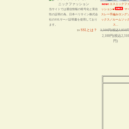
エスニックフ
当サイトでは通信情報の暗号化と実在
ッション■
マ
性の証明の為、日本ベリサイン株式会
スレー手編みロング
社のSSLサーバ証明書を使用しており
ックス／ルームソッ
ます。
ス...
SSLとは？
3,500円(税込3,850円
2,100円(税込2,310
円)