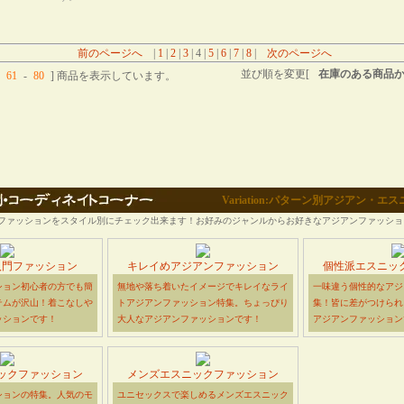
前のページへ
|
1
|
2
|
3
| 4 |
5
|
6
|
7
|
8
|
次のページへ
並び順を変更[
在庫のある商品
61
-
80
] 商品を表示しています。
Variation:パターン別アジアン・
ファッションをスタイル別にチェック出来ます！お好みのジャンルからお好きなアジアンファッショ
入門ファッション
キレイめアジアンファッション
個性派エスニッ
ション初心者の方でも簡
無地や落ち着いたイメージでキレイなライ
一味違う個性的なアジ
テムが沢山！着こなしや
トアジアンファッション特集。ちょっぴり
集！皆に差がつけられ
ッションです！
大人なアジアンファッションです！
アジアンファッション
ックファッション
メンズエスニックファッション
ションの特集。人気のモ
ユニセックスで楽しめるメンズエスニック