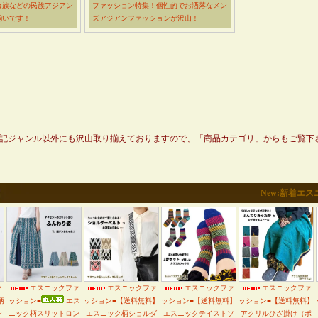
カ族などの民族アジアン
ファッション特集！個性的でお洒落なメン
揃いです！
ズアジアンファッションが沢山！
記ジャンル以外にも沢山取り揃えておりますので、「商品カテゴリ」からもご覧下
New:新着エ
ァ
エスニックファ
エスニックファ
エスニックファ
エスニックファ
柄
ッション■
エス
ッション■【送料無料】
ッション■【送料無料】
ッション■【送料無料】
ン
ニック柄スリットロン
エスニック柄ショルダ
エスニックテイストソ
アクリルひざ掛け（ポ