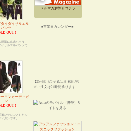
メルマガ解除もコチラ
プタイダイサルエル
■営業日カレンダー■
パンツ
LD OUT !
】
も簡単に出来ちゃう、
ダイサルエルパンツで
【定休日】ピンク色(土日､祝日､等)
※ご注文は24時間承ります
レーヨンカーディガ
ン
LD OUT !
】
洒落なテロンとしたル
ディガンです。