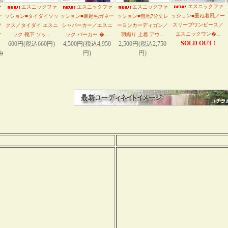
エスニックファ
ァ
エスニックファ
エスニックファ
エスニックファ
ッション■重ね着風ノー
ー
ッション■タイダイソッ
ッション■裏起毛ガネー
ッション■無地7分丈レ
スリーブワンピース／
ソ
クス／タイダイ エスニ
シャパーカー／エスニ
ーヨンカーディガン／
エスニックワン�...
ク
ック 靴下 ソッ...
ック パーカー �...
羽織り 上着 アウ...
SOLD OUT !
600円(税込660円)
4,500円(税込4,950
2,500円(税込2,750
円)
円)
)