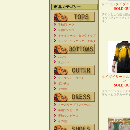
レーヨンタイダイ
SOLD OU
テロンとした落ち感
イダイ柄Yバックチ
す。
半袖Tシャツ
長袖Tシャツ
キャミソール・タンクトップ
シャツ・チュニック・クルタ
パンツ
スカート
タイダイサークル
ジャケット・コート
ン
ポンチョ
SOLD OU
その他
グラデーションとタ
落なヘビロテカーデ
ノースリーブワンピース
半袖ワンピース
長袖ワンピース
その他