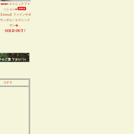
エスニックファ
ッション■
【Amina】ファインサボ
サンダル／エスニック
サン�...
SOLD OUT !
コチラ