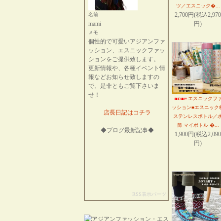
ツ／エスニック�...
2,700円(税込2,970
名前
mami
円)
メモ
個性的で可愛いアジアンファ
ッション、エスニックファッ
ションをご提供致します。
更新情報や、各種イベント情
報などお知らせ致しますの
で、是非ともご覧下さいま
せ！
エスニックフ
ッション■エスニック
店長日記はコチラ
ステンレスボトル／
筒 マイボトル �...
◆ブログ最新記事◆
1,900円(税込2,090
円)
RSS表示パーツ