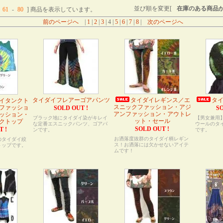
並び順を変更[
在庫のある商品
61
-
80
] 商品を表示しています。
前のページへ
|
1
|
2
|
3
| 4 |
5
|
6
|
7
|
8
|
次のページへ
タイダイフレアーゴアパンツ
タイダイレギンス／エ
タ
イタンクト
スニックファッション・アジ
ファッショ
SOLD OUT !
SO
アンファッション・アウトレ
ッション・
ブラック地にタイダイ染がキレイ
【男女兼用
ット・セール
クトップ
な定番エスニックパンツ、ゴアパ
ウールのタ
SOLD OUT !
T !
ンです。
です。
お洒落度抜群のタイダイ柄レギン
のタイダイ絞
ス！お洒落には欠かせないアイテ
トップです。
ムです！