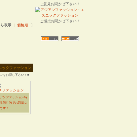
ご意見お聞かせ下さい！
ご感想お聞かせ下さい！
から表示
|
価格順
]
エスニックファッション
ンをお探し下さい！■
クファッション
アンファッション特
る個性的でお洒落な
です！