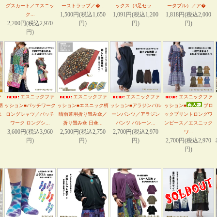
グスカート／エスニッ
ーストラップ／�...
ックス（3足セッ...
ータブル）／ア�...
1,500円(税込1,650
1,091円(税込1,200
1,818円(税込2,000
ク...
2,700円(税込2,970
円)
円)
円)
円)
ァ
エスニックファ
エスニックファ
エスニックファ
エスニックファ
柄
ッション■パッチワーク
ッション■エスニック柄
ッション■アラジンバル
ッション■
ブロ
水
ロングシャツ／パッチ
晴雨兼用折り畳み傘／
ーンパンツ／アラジン
ックプリントロングワ
ワーク ロングシ...
折り畳み傘 日傘...
パンツ バルーン...
ンピース／エスニック
3,600円(税込3,960
2,500円(税込2,750
2,700円(税込2,970
ワ...
円)
円)
円)
2,700円(税込2,970
円)