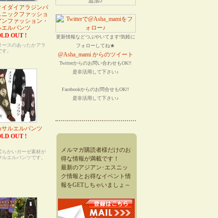
タイダイアラジンパ
スニックファッショ
アンファッション・
ルエルパンツ
LD OUT !
更新情報などつぶやいてます!気軽に
リースのあったかアラ
フォローしてね★
です。
@Asha_mami からのツイート
Twitterからのお問い合わせもOK!!
是非活用して下さい♪
Facebookからのお問合せもOK!!
是非活用して下さい♪
めサルエルパンツ
LD OUT !
】
メルマガ購読者様だけのお
柔らかいガーゼ素材が
サルエルパンツです。
得な情報が満載です！
最新のアジアン･エスニッ
ク情報とお得なイベント情
報をGETしちゃいましょ～