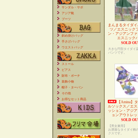
サンダル・サボ
アジア靴
ブーツ
まんまるタイダイ
ツ／エスニック
ン・アジアンファ
斜め掛けバッグ
エスニック
手さげバッグ
SOLD OU
ウエストバッグ
大きな円型タイダイ
パンツです。
ストール
ピアス
財布・ポーチ
装飾小物
帽子・ターバン
その他
お得なセット商品
【Amina
ルソックス／エス
ッション・アジア
ョンアウトレッ
SOLD OU
【男女兼用】
お洒落なタイダイ柄
クスです。