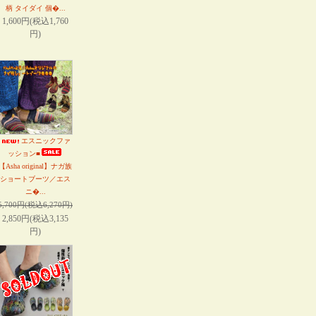
柄 タイダイ 個�...
1,600円(税込1,760
円)
エスニックファ
ッション■
【Asha original】ナガ族
ショートブーツ／エス
ニ�...
5,700円(税込6,270円)
2,850円(税込3,135
円)