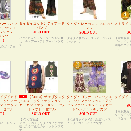
タイダイコットンティアード
ハーフパン
タイダイレーヨンサルエルパ
ストライ
パンツ
ファッショ
ンツ
ッション・
SOLD OUT !
SOLD OUT !
SO
パンツ
パッと目を引くタイダイがお洒落
タイダイ柄のレーヨンアラジンパ
【男女兼用
T !
な、ティアードフレアーパンツで
ンツです。
ブーツイン
す。
細身のタイ
染めガウチョ
す。
】タイダイミド
【Amina】チェザタンク
タイダイガウチョパンツ／エ
タイダイ
ニックファ
／エスニックファッション・
スニックファッション・アジ
ンファッシ
アジアンファッション・アウ
アンファッション・ジャガー
SO
トセール
トレット・セール
ドパンツ・メキシカン
【男女兼用
T !
SOLD OUT !
SOLD OUT !
タイダイお
ーズなカー
【メンズ商品】
まんまるタイダイがお洒落なエス
のミドルソッ
アジサイのようなタイダイがお洒
ニックガウチョパンツです。
落なスラブ生地のタンクトップで
す。