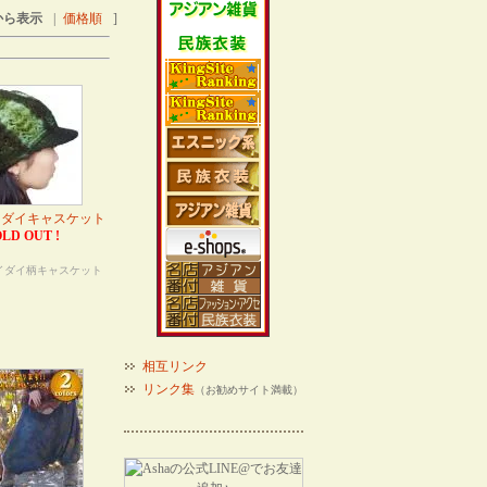
から表示
|
価格順
]
イダイキャスケット
LD OUT !
】
イダイ柄キャスケット
相互リンク
リンク集
（お勧めサイト満載）