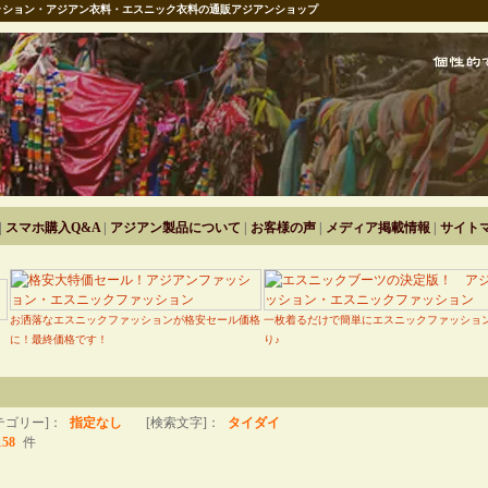
ション・アジアン衣料・エスニック衣料の通販アジアンショップ
|
スマホ購入Q&A
|
アジアン製品について
|
お客様の声
|
メディア掲載情報
|
サイト
お洒落なエスニックファッションが格安セール価格
一枚着るだけで簡単にエスニックファッショ
に！最終価格です！
り♪
テゴリー]：
指定なし
[検索文字]：
タイダイ
158
件