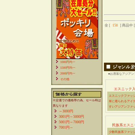
全 [
158
] 商品中 [
1000円均一
1500円均一
2000円均一
■お洒落なアジアン
その他
エスニック
エスニックファッ
※定価での価格帯の為、セール時は
単に着られるアイ
異なります
すいアジアンファ
～3000円
3001円～5000円
5001円～7000円
民族系エスニ
7001円～
少数民族系ファッ