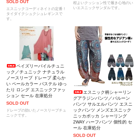
SOLD OUT
程よいクッション性で履き心地のい
いエスニックサンダルです。
エスニックコーディネイトの定番！
タイダイクシュクシュレギンスで
す。
ペイズリーパイルチュニ
ック／チュニック ナチュラル
ノースリーブ ドレープ 柔らか
い ペールカラー パステル ゆっ
たり ロング エスニックファッ
エスニック柄シャーリン
ション セール 在庫処分
グアラジンパンツ／バルーン
SOLD OUT
パンツ サルエルパンツ エスニ
ックパンツ メンズエスニック
ドレープの効いたノースリーブチュ
ニックです。
ニッカポッカ シャーリング
2WAY ハーフパンツ 個性的 セ
ール 在庫処分
SOLD OUT