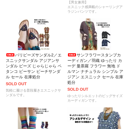
【男女兼用】
エスニック感満載のシャーリングア
ラジンパンツです。
バリビーズサンダル2／エ
サンフラワースタンプカ
スニックサンダル アジアンサ
ーディガン／羽織 ゆったり カ
ンダル ビーズ じゃらじゃら ペ
ーデ 曼荼羅 フラワー 無地 ド
タンコ ビーサン ビーチサンダ
ルマン ナチュラル シンプル ア
ル セール 在庫処分
ジアン エスニック セール 在庫
処分
SOLD OUT
SOLD OUT
気軽に履ける普段履きエスニックサ
ンダルです。
ゆったりシルエットのビッグサイズ
カーディガンです。