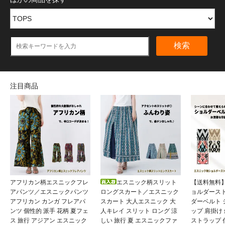
検索
注目商品
アフリカン柄エスニックフレ
エスニック柄スリット
【送料無料
アパンツ／エスニックパンツ
ロングスカート／エスニック
ョルダース
アフリカン カンガ フレアパ
スカート 大人エスニック 大
ダーベルト
ンツ 個性的 派手 花柄 夏フェ
人キレイ スリット ロング 涼
ップ 肩掛け
ス 旅行 アジアン エスニック
しい 旅行 夏 エスニックファ
ストラップ 