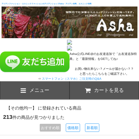
アジアンファッション・エスニックファッションのアジアンショップAsha・アジアン衣料、エスニック衣料
Asha公式LINE@のお友達追加で「お友達追加特
典」と「最新情報」をGETしてね♪
お買い物出来ない？メールが届かない？？
と思ったらこちらをご確認下さい。
⇒
スマートフォン（スマホ）ご注文時のQ&A
メニュー
カートを見る
【その他均一】 に登録されている商品
213
件の商品が見つかりました
おすすめ順
価格順
新着順