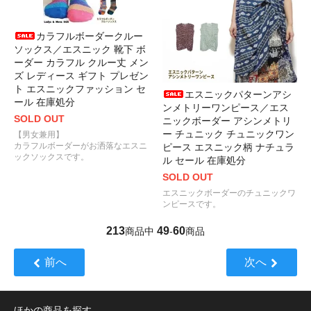
カラフルボーダークルー
ソックス／エスニック 靴下 ボ
ーダー カラフル クルー丈 メン
ズ レディース ギフト プレゼン
ト エスニックファッション セ
エスニックパターンアシ
ール 在庫処分
ンメトリーワンピース／エス
SOLD OUT
ニックボーダー アシンメトリ
ー チュニック チュニックワン
【男女兼用】
カラフルボーダーがお洒落なエスニ
ピース エスニック柄 ナチュラ
ックソックスです。
ル セール 在庫処分
SOLD OUT
エスニックボーダーのチュニックワ
ンピースです。
213
49
60
商品中
-
商品
前へ
次へ
ほかの商品を探す